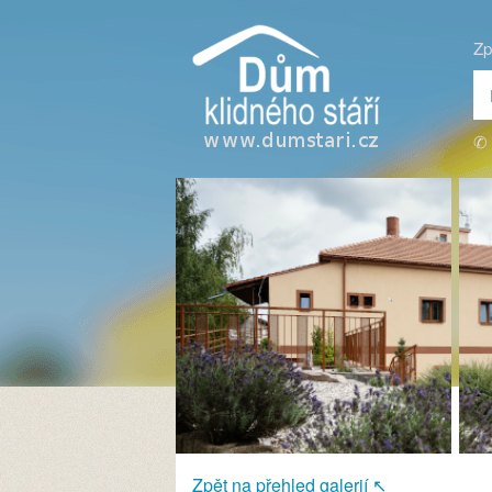
Zp
✆ 
Zpět na přehled galerií ↖